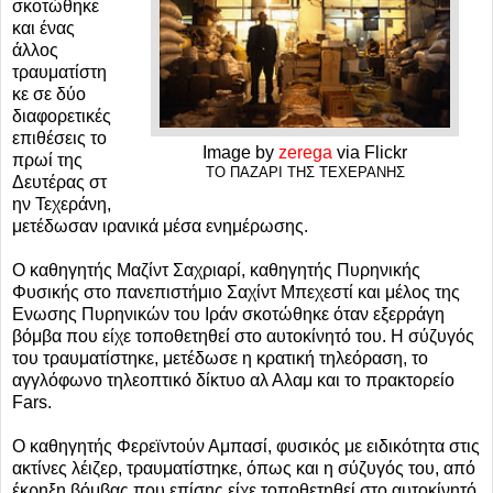
σκοτώθηκε
και ένας
άλλος
τραυματίστη
κε σε δύο
διαφορετικές
επιθέσεις το
Image by
zerega
via Flickr
πρωί της
TO ΠΑΖΑΡΙ ΤΗΣ ΤΕΧΕΡΑΝΗΣ
Δευτέρας στ
ην Τεχεράνη,
μετέδωσαν ιρανικά μέσα ενημέρωσης.
Ο καθηγητής Μαζίντ Σαχριαρί, καθηγητής Πυρηνικής
Φυσικής στο πανεπιστήμιο Σαχίντ Μπεχεστί και μέλος της
Ενωσης Πυρηνικών του Ιράν σκοτώθηκε όταν εξερράγη
βόμβα που είχε τοποθετηθεί στο αυτοκίνητό του. Η σύζυγός
του τραυματίστηκε, μετέδωσε η κρατική τηλεόραση, το
αγγλόφωνο τηλεοπτικό δίκτυο αλ Αλαμ και το πρακτορείο
Fars.
Ο καθηγητής Φερεϊντούν Αμπασί, φυσικός με ειδικότητα στις
ακτίνες λέιζερ, τραυματίστηκε, όπως και η σύζυγός του, από
έκρηξη βόμβας που επίσης είχε τοποθετηθεί στο αυτοκίνητό