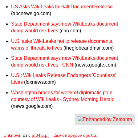
US Asks WikiLeaks to Halt Document Release
(abcnews.go.com)
State Department says new WikiLeaks document
dump would risk lives
(cnn.com)
U.S. asks WikiLeaks not to release documents,
warns of threats to lives
(theglobeandmail.com)
State Department says new WikiLeaks document
dump would risk lives - CNN
(news.google.com)
U.S.: WikiLeaks Release Endangers 'Countless'
Lives
(foxnews.com)
Washington braces for week of diplomatic pain
courtesy of WikiLeaks - Sydney Morning Herald
(news.google.com)
Unknown
στις
5:34 μ.μ.
Δεν υπάρχουν σχόλια: