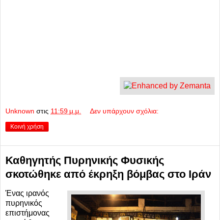
κίνδυνο τη ζωή πολλών προσώπων
.
Τα έγγραφα που αποκαλύπτει το Wikileaks δημοσιεύουν
από τα ξημερώματα οι εφημερίδες: «El Pais», «Le Monde»,
«Spiegel», «Guardian» και «New York Times».
STAR.GR
Unknown
στις
11:59 μ.μ.
Δεν υπάρχουν σχόλια:
Κοινή χρήση
Καθηγητής Πυρηνικής Φυσικής
σκοτώθηκε από έκρηξη βόμβας στο Ιράν
Ένας ιρανός
πυρηνικός
επιστήμονας