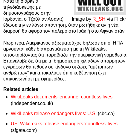
Κατά τη διάρκεια
τηλεδιάσκεψης με
δημοσιογράφους στην
Ιορδανία, ο Τζούλιαν Ασάντζ
Image by
R_SH
via Flickr
έδωσε την εν λόγω απάντηση, όταν ρωτήθηκε αν η νέα
διαρροή θα αφορά τον πόλεμο στο Ιράκ ή στο Αφγανιστάν.
Νωρίτερα, Αμερικανός αξιωματούχος δήλωσε ότι οι ΗΠΑ
αρνούνται κάθε διαπραγμάτευση με τη Wikileaks,
υποστηρίζοντας ότι παραβιάζει την αμερικανική νομοθεσία.
Επανέλαβε δε, ότι με τη δημοσίευση χιλιάδων απόρρητων
εγγράφων θα τεθούν σε κίνδυνο οι ζωές “αμέτρητων
ανθρώπων” και αποκάλυψε ότι η κυβέρνηση έχει
επικοινωνήσει με εφημερίδες.
Related articles
WikiLeaks documents 'endanger countless lives'
(independent.co.uk)
WikiLeaks release endangers lives: U.S.
(cbc.ca)
US: WikiLeaks release endangers 'countless' lives
(sfgate.com)