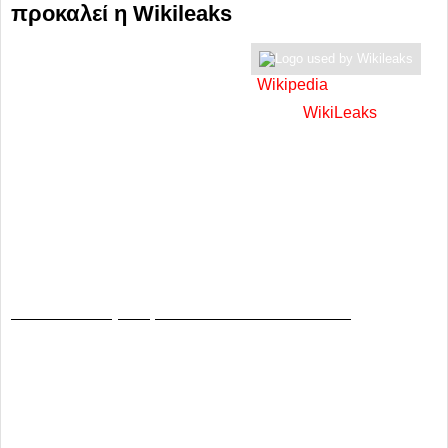
προκαλεί η Wikileaks
Τα άδυτα της
Image via
Wikipedia
διπλωματίας των
ΗΠΑ
από το 2004 έως το 2010
φέρνει η
WikiLeaks
στο
φως και αναμένεται να επέλθουν «εκρήξεις», καθώς
προκύπτει πως
έχουν... γραμμένη την Ευρώπη και όχι
μόνο
.
Μεταξύ άλλων, ο Λίβυος ηγέτης Μουαμάρ Καντάφι
λέγεται πως κάνει μπότοξ και ο Σίλβιο Μπερλουσκόνι
«άγρια πάρτι», ενώ οι πληροφορίες για την Ελλάδα
σχετίζονται με το Σκοπιανό.
Το «πακέτο» για την Ελλάδα και το Σκοπιανό
Το πρώτο «πακέτο» περιλαμβάνει λίγα πράγματα για
την
Ελλάδα
. Σε τηλεγράφημα της
αμερικανικής πρεσβείας
στο Παρίσι
με ημερομηνία
16 Σεπτεμβρίου 2009
, λίγες
ημέρες πριν τις εκλογές που κέρδισε το ΠΑΣΟΚ, αναφέρεται
πως
μια νέα «πιο σταθερή» συντηρητική ή μία