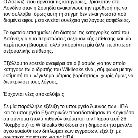
Ο Ασέιντζ, που αρνείται τις κατηγορίες, βρισκόταν στο
Λονδίνο όταν η Σουηδία ανακοίνωσε την πρόθεσή της να
τον συλλάβει, όμως αυτή τη στιγμή δεν είναι γνωστό πού
διαμένει αφού μετακινείται συνέχεια για λόγους ασφάλειας.
Το εφετείο επισημαίνει ότι διατηρεί τις κατηγορίες κατά του
Ασέιντζ για δύο περιπτώσεις σεξουαλικής επίθεσης και μία
περίπτωση βιασμού, αλλά απορρίπτει μία άλλη περίπτωση
σεξουαλικής επίθεσης.
Εξάλλου το εφετείο αναφέρει ότι ο βιασμός για τον οποίο
κατηγορείται ο ιδρυτής του Wikileaks είναι, σύμφωνα με την
εκτίμησή του, «έγκλημα μέτριας βαρύτητας», χωρίς όμως να
διευκρινίσει τους λόγους.
Έρχονται νέες αποκαλύψεις
Σε μία παράλληλη εξέλιξη το υπουργείο Άμυνας των ΗΠΑ
και το υπουργείο Εξωτερικών προειδοποίησαν το Κογκρέσο
ότι σύντομα (πολύ πιθανόν ακόμα και την Παρασκευή 26
Νοεμβρίου) το Wikileaks θα δώσει στη δημοσιότητα μεγάλο
όγκο ευαίσθητων διπλωματικών εγγράφων, εξέλιξη με
αρνητικές συνέπειες για τις ΗΠΑ.