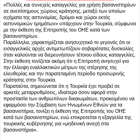
«Πολλές και συνεχείς καταγγελίες για χρήση βασανιστηρίων
σε ανεπίσημους χώρους κράτησης, μεταξύ των οποίων
οχήματα της αστυνομίας, δρόμοι και χώροι εκτός
αστυνομικών τμημάτων» υπάρχουν στην Τουρκία, σύμφωνα
με την έκθεση της Επιτροπής του ΟΗΕ κατά των
βασανιστηρίων.
Παράλληλα, χαρακτηρίζεται ανησυχητικό το γεγονός ότι οι
εισαγγελικές αρχές αντιμετωπίζουν σοβαρότατες δυσκολίες
όταν καλούνται να διερευνήσουν τέτοιου είδους καταγγελίες.
Στην έκθεση τονίζεται ακόμη ότι η Επιτροπή ανησυχεί για
την έλλειψη εναλλακτικών μέτρων της στέρησης της
ελευθερίας και την παρατεταμένη περίοδο προσωρινής
κράτησης στην Τουρκία.
Παραταύτα, σημειώνεται ότι η Τουρκία έχει προβεί σε
αρκετές μεταρρυθμίσεις, ιδιαίτερα όσον αφορά στην
προστασία των ανθρωπίνων δικαιωμάτων, προκειμένου να
εφαρμόσει την Σύμβαση των Ηνωμένων Εθνών για τα
βασανιστήρια, τονίζει η έκθεση της Επιτροπής του ΟΗΕ
κατά των βασανιστηρίων, ενώ επικροτείται η εξαγγελία της
τουρκικής κυβέρνησης για «μηδενική ανοχή στα
βασανιστήρια».